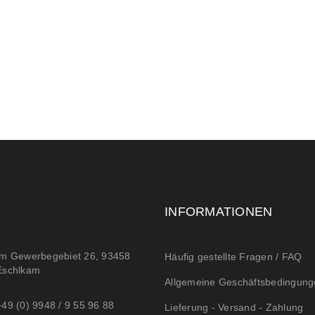
INFORMATIONEN
Im Gewerbegebiet 26, 93458
Häufig gestellte Fragen / FAQ
Eschlkam
Allgemeine Geschäftsbedingung
+49 (0) 9948 / 9 55 96 88
Lieferung - Versand - Zahlung